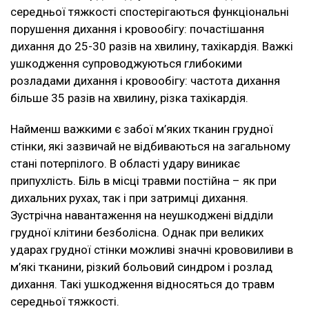
середньої тяжкості спостерігаються функціональні
порушення дихання і кровообігу: почастішання
дихання до 25-30 разів на хвилину, тахікардія. Важкі
ушкодження супроводжуються глибокими
розладами дихання і кровообігу: частота дихання
більше 35 разів на хвилину, різка тахікардія.
Найменш важкими є забої м’яких тканин грудної
стінки, які зазвичай не відбиваються на загальному
стані потерпілого. В області удару виникає
припухлість. Біль в місці травми постійна – як при
дихальних рухах, так і при затримці дихання.
Зустрічна навантаження на неушкоджені відділи
грудної клітини безболісна. Однак при великих
ударах грудної стінки можливі значні крововиливи в
м’які тканини, різкий больовий синдром і розлад
дихання. Такі ушкодження відносяться до травм
середньої тяжкості.