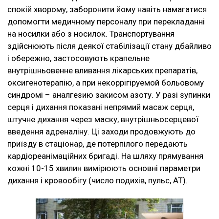
спокій хворому, заборонити йому навіть намагатися
допомогти медичному персоналу при перекладанні
на носилки або з носилок. Транспортування
здійснюють після деякої стабілізації стану дбайливо
і обережно, застосовують крапельне
внутрішньовенне вливання лікарських препаратів,
оксигенотерапію, а при некоррігіруемой больовому
синдромі – аналгезию закисом азоту. У разі зупинки
серця і дихання показані непрямий масаж серця,
штучне дихання через маску, внутрішньосерцевої
введення адреналіну. Ці заходи продовжують до
приїзду в стаціонар, де потерпілого передають
кардіореанімаційних бригаді. На шляху прямування
кожні 10-15 хвилин вимірюють основні параметри
дихання і кровообігу (число подихів, пульс, АТ).