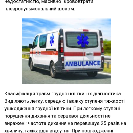
недостатністю, масивної крововтрати і
плевропульмональний шоком.
Класифікація травм грудної клітки і їх діагностика
Виділяють легку, середню і важку ступеня тяжкості
ушкодження грудної клітини. При легкому ступені
порушення дихання та серцевої діяльності не
виражені: частота дихання не перевищує 25 разів на
хвилину, тахікардія відсутня. При пошкодженні