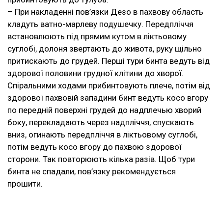
– При накладенні пов’язки Дезо в пахвову область
кладуть ватно-марлеву подушечку. Передпліччя
встановлюють під прямим кутом в ліктьовому
суглобі, долоня звертають до живота, руку щільно
притискають до грудей. Перші тури бинта ведуть від
здорової половини грудної клітини до хворої.
Спіральними ходами прибинтовують плече, потім від
здорової пахвовій западини бинт ведуть косо вгору
по передній поверхні грудей до надплечью хворий
боку, перекладають через надпліччя, спускають
вниз, огинають передпліччя в ліктьовому суглобі,
потім ведуть косо вгору до пахвою здорової
сторони. Так повторюють кілька разів. Щоб тури
бинта не спадали, пов’язку рекомендується
прошити.