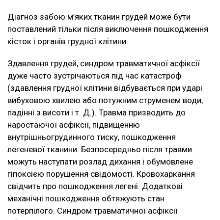
Діагноз забою м’яких тканин грудей може бути
поставлений тільки після виключення пошкодження
кісток і органів грудної клітини.
Здавлення грудей, синдром травматичної асфіксії
дуже часто зустрічаються під час катастроф
(здавлення грудної клітини відбувається при ударі
вибуховою хвилею або потужним струменем води,
падінні з висоти і т. Д.). Травма призводить до
наростаючої асфіксії, підвищенню
внутрішньогрудинного тиску, пошкодження
легеневої тканини. Безпосередньо після травми
можуть наступати розлад дихання і обумовлене
гіпоксією порушення свідомості. Кровохаркання
свідчить про пошкодження легені. Додаткові
механічні пошкодження обтяжують стан
потерпілого. Синдром травматичної асфіксії