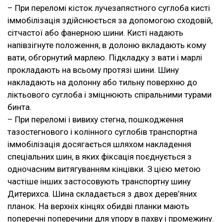
– При переломі кісток лучезапястного суглоба кисті
іммобілізація здійснюється за допомогою сходовій,
сітчастої або фанерною шини. Кисті надають
напівзігнуте положення, в долоню вкладають кому
вати, обгорнутий марлею. Підкладку з вати і марлі
прокладають на всьому протязі шини. Шину
накладають на долонну або тильну поверхню до
ліктьового суглоба і зміцнюють спіральними турами
бинта.
– При переломі і вивиху стегна, пошкодження
тазостегнового і колінного суглобів транспортна
іммобілізація досягається шляхом накладення
спеціальних шин, в яких фіксація поєднується з
одночасним витягуванням кінцівки. З цією метою
частіше інших застосовують транспортну шину
Дитерихса. Шина складається з двох дерев’яних
планок. На верхніх кінцях обидві планки мають
поперечні поперечини для упору в пахву і промежину.