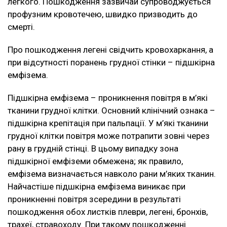
легкого. Пошкодження зазвичай супроводжується
профузним кровотечею, швидко призводить до
смерті.
Про пошкодження легені свідчить кровохаркання, а
при відсутності поранень грудної стінки – підшкірна
емфізема.
Підшкірна емфізема – проникнення повітря в м’які
тканини грудної клітки. Основний клінічний ознака –
підшкірна крепітація при пальпації. У м’які тканини
грудної клітки повітря може потрапити зовні через
рану в грудній стінці. В цьому випадку зона
підшкірної емфіземи обмежена; як правило,
емфізема визначається навколо рани м’яких тканин.
Найчастіше підшкірна емфізема виникає при
проникненні повітря зсередини в результаті
пошкодження обох листків плеври, легені, бронхів,
трахеї, стравоходу. При такому пошкодженні