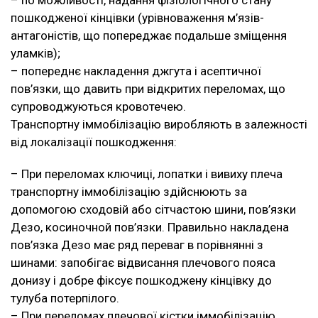
пошкодженої кінцівки (урівноваження м’язів-
антагоністів, що попереджає подальше зміщення
уламків);
– попереднє накладення джгута і асептичної
пов’язки, що давить при відкритих переломах, що
супроводжуються кровотечею.
Транспортну іммобілізацію виробляють в залежності
від локалізації пошкодження:
– При переломах ключиці, лопатки і вивиху плеча
транспортну іммобілізацію здійснюють за
допомогою сходовій або сітчастою шини, пов’язки
Дезо, косиночной пов’язки. Правильно накладена
пов’язка Дезо має ряд переваг в порівнянні з
шинами: запобігає відвисання плечового пояса
донизу і добре фіксує пошкоджену кінцівку до
тулуба потерпілого.
– При переломах плечової кістки іммобілізацію