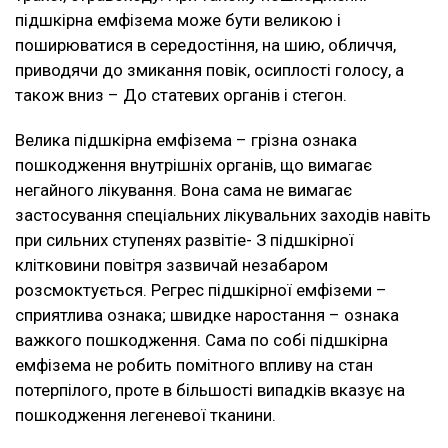
підшкірна емфізема може бути великою і
поширюватися в середостіння, на шию, обличчя,
приводячи до змикання повік, осиплості голосу, а
також вниз – До статевих органів і стегон.
Велика підшкірна емфізема – грізна ознака
пошкодження внутрішніх органів, що вимагає
негайного лікування. Вона сама не вимагає
застосування спеціальних лікувальних заходів навіть
при сильних ступенях развітіе- З підшкірної
клітковини повітря зазвичай незабаром
розсмоктується. Регрес підшкірної емфіземи –
сприятлива ознака; швидке наростання – ознака
важкого пошкодження. Сама по собі підшкірна
емфізема не робить помітного впливу на стан
потерпілого, проте в більшості випадків вказує на
пошкодження легеневої тканини.