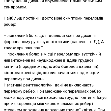
і порушення дихання обумовлено тільки больовим
синдромом.
Найбільш постійні і достовірні симптоми переломів
ребер:
– локальний біль, що підсилюється при диханні і
форсованому русі грудної клітини (кашель і т. Д.), А
також при пальпації;
– посилення болю в місці перелому при зустрічній
навантаженні на неушкоджені відділи грудної
клітини (передньо-заднє або бокове здавлення);
кісткова крепітація, що визначається над місцем
перелому при диханні.
Негативні рентгенологічні дані не виключають
перелому ребер. При множинних переломах ребер
може порушуватися каркасних грудної клітини. Існує
пряма кореляція між числом зламаних ребер і
ступенем порушення каркасних грудної клітини. При