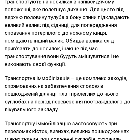
транспортують на носилках в напівсидячому
положенні, яке полегшує дихання. Для цього під
верхню половину тулуба з боку спини підкладають
великий валик; під сідниці, для попередження
сповзання потерпілого до ножному кінця,
поміщають інший валик. Обидва валика слід
прив’язати до носилок, інакше під час
транспортування вони будуть зміщуватися і не
виконають своєї функції.
Транспортна іммобілізація – це комплекс заходів,
спрямованих на забезпечення спокою в
пошкодженій ділянці тіла і прилеглих до нього
суглобах на період перевезення постраждалого до
лікувального закладу.
Транспортну іммобілізацію застосовують при
переломах кісток, вивихах, великих пошкодженнях
м’яких тканин, пошкодженні суглобів, сухожиль,