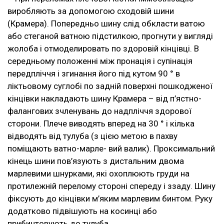
виробляють за допомогою сходовій шини
(Крамера). Попередньо шину слід обкласти ватою
або стеганой ватною підстилкою, прогнути у вигляді
жолоба і отмоделировать по здоровій кінцівці. В
середньому положенні між пронація і супінація
передпліччя і згинання його під кутом 90 ° в
ліктьовому суглобі по задній поверхні пошкодженої
кінцівки накладають шину Крамера – від п’ястно-
фалангових зчленувань до надпліччя здорової
сторони. Плече виводять вперед на 30 ° і кілька
відводять від тулуба (з цією метою в пахву
поміщають ватно-марле- вий валик). Проксимальний
кінець шини пов’язують з дистальним двома
марлевими шнурками, які охоплюють груди на
протилежній перелому стороні спереду і ззаду. Шину
фіксують до кінцівки м’яким марлевим бинтом. Руку
додатково підвішують на косинці або
прибинтовують до тулуба.