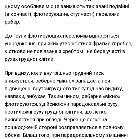
цьому особливе місце займають так звані подвійні
(вікончасті, флотирующие, стулчасті) переломи
ребер.
До групи флотирующих переломів відносяться
ушкодження, при яких утворюється фрагмент ребер,
кістково не пов’язана з хребтом і не бере участі в
рухах грудної клітки.
При вдиху, коли внутрішньо грудний тиск
знижується, реберне «вікно» западає, а при
підвищенні внутригрудного тиску під час видиху,
навпаки, вибухає. Таким чином, реберне «вікно»
флотируются, здійснюючи парадоксальні руху,
протилежні руху грудної клітини, що легко
виявляється при огляді. Через це легке на
пошкодженій стороні розправляється в повному
обсязі. Більш того, при парадоксальному зміщенні