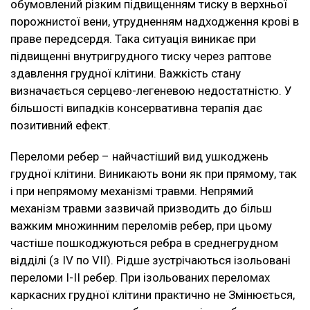
обумовлений різким підвищенням тиску в верхньої
порожнистої вени, утрудненням надходження крові в
праве передсердя. Така ситуація виникає при
підвищенні внутригрудного тиску через раптове
здавлення грудної клітини. Важкість стану
визначається серцево-легеневою недостатністю. У
більшості випадків консервативна терапія дає
позитивний ефект.
Переломи ребер – найчастіший вид ушкоджень
грудної клітини. Виникають вони як при прямому, так
і при непрямому механізмі травми. Непрямий
механізм травми зазвичай призводить до більш
важким множинним переломів ребер, при цьому
частіше пошкоджуються ребра в среднегрудном
відділі (з IV по VII). Рідше зустрічаються ізольовані
переломи I-II ребер. При ізольованих переломах
каркасних грудної клітини практично не Змінюється,