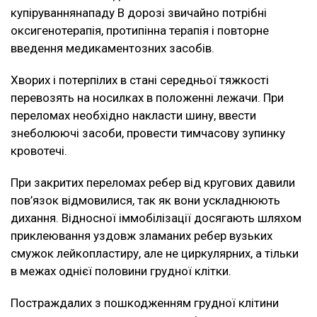
купіруваннянападу В дорозі звичайно потрібні
оксигенотерапія, протипінна терапія і повторне
введення медикаментозних засобів.
Хворих і потерпілих в стані середньої тяжкості
перевозять на носилках в положенні лежачи. При
переломах необхідно накласти шину, ввести
знеболюючі засоби, провести тимчасову зупинку
кровотечі.
При закритих переломах ребер від кругових давили
пов’язок відмовилися, так як вони ускладнюють
дихання. Відносної іммобілізації досягають шляхом
приклеювання уздовж зламаних ребер вузьких
смужок лейкопластиру, але не циркулярних, а тільки
в межах однієї половини грудної клітки.
Постраждалих з пошкодженням грудної клітини