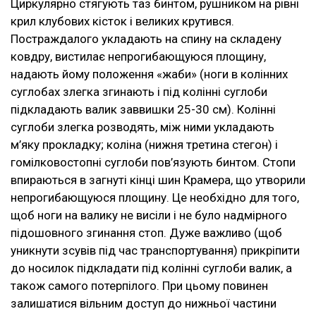
Циркулярно стягують таз бинтом, рушником на рівні
крил клубових кісток і великих крутився.
Постраждалого укладають на спину на складену
ковдру, вистилає непрогибающуюся площину,
надають йому положення «жаби» (ноги в колінних
суглобах злегка згинають і під колінні суглоби
підкладають валик заввишки 25-30 см). Колінні
суглоби злегка розводять, між ними укладають
м’яку прокладку; коліна (нижня третина стегон) і
гомілковостопні суглоби пов’язують бинтом. Стопи
впираються в загнуті кінці шин Крамера, що утворили
непрогибающуюся площину. Це необхідно для того,
щоб ноги на валику не висіли і не було надмірного
підошовного згинання стоп. Дуже важливо (щоб
уникнути зсувів під час транспортування) прикріпити
до носилок підкладати під колінні суглоби валик, а
також самого потерпілого. При цьому повинен
залишатися вільним доступ до нижньої частини