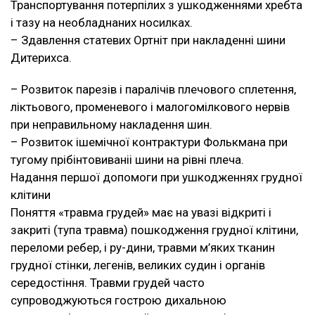
Транспортування потерпілих з ушкодженнями хребта
і тазу на необладнаних носилках.
– Здавлення статевих Ортніт при накладенні шини
Дитерихса.
– Розвиток парезів і паралічів плечового сплетення,
ліктьового, променевого і малогомілкового нервів
при неправильному накладення шин.
– Розвиток ішемічної контрактури Фолькмана при
тугому прібінтовиваніі шини на рівні плеча.
Надання першої допомоги при ушкодженнях грудної
клітини
Поняття «травма грудей» має на увазі відкриті і
закриті (тупа травма) пошкодження грудної клітини,
переломи ребер, i py-дини, травми м’яких тканин
грудної стінки, легенів, великих судин і органів
середостіння. Травми грудей часто
супроводжуються гострою дихальною