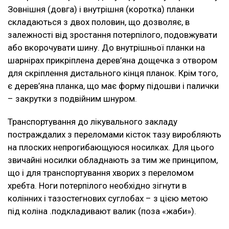
Зовнішня (довга) і внутрішня (коротка) планки
складаються з двох половин, що дозволяє, в
залежності від зростання потерпілого, подовжувати
або вкорочувати шину. До внутрішньої планки на
шарнірах прикріплена дерев’яна дощечка з отвором
для скріплення дистального кінця планок. Крім того,
є дерев’яна планка, що має форму підошви і палички
– закрутки з подвійним шнуром.
Транспортування до лікувального закладу
постраждалих з переломами кісток тазу виробляють
на плоских непрогибающуюся носилках. Для цього
звичайні носилки обладнають за тим же принципом,
що і для транспортування хворих з переломом
хребта. Ноги потерпілого необхідно зігнути в
колінних і тазостегнових суглобах – з цією метою
під коліна .подкладивают валик (поза «жаби»).