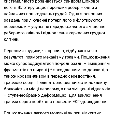
системи. Часто розвивається синдром шокової
легені. Флотирующие переломи ребер – одне з
найважчих пошкоджень грудей. Одна з основних
завдань при лікуванні потерпілого з флотируются
переломом – усунення парадоксального зміщення
реберного «вікна» і відновлення каркасних грудної
клітини.
Переломи грудини, як правило, відбуваються в
результаті прямого механізму травми. Пошкодження
може супроводжуватися пе-реднезаднім зміщенням
фрагментів по ширині j * заходженням по довжині, а
також крововиливом в переднє середостіння,
травмою серця. Пальпаторно визначають локальну
болючість в місці перелому, а при зміщенні відламків
– ступенеобразно деформацію. Для виключення
травми серця необхідно провести ЕКГ-дослідження.
Пошкодження легкого можливі як при відкритих