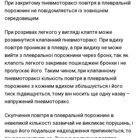
При закритому пневмотораксі повітря в плевральній
порожнині не повідомляється із зовнішнім
середовищем.
При розривах легкого у вигляді клаптя може
розвинутися клапанний пневмоторакс. При вдиху
повітря проникає в плевру, а при видиху не може
вийти з плевральної порожнини через бронх, так як
клапоть легкого закриває пошкоджені бронхи і не
пропускає його. Таким чином, при клапанному
пневмотораксі кількість повітря в плевральній
порожнині з кожним вдихом збільшується і його
тиск підвищується, тому він носить ще одну назву –
напружений пневмоторакс.
Скупчення повітря в плевральній порожнині в
невеликій кількості зазвичай не викликає порушень, і
якщо його подальше надходження припиняється, то