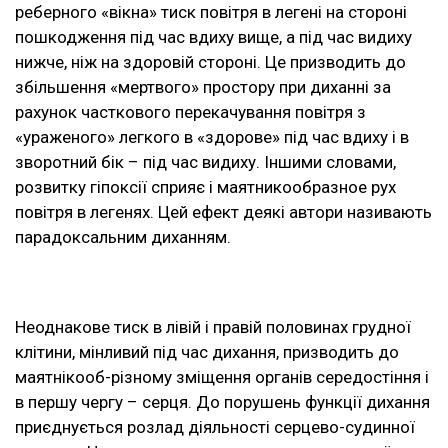
реберного «вікна» тиск повітря в легені на стороні
пошкодження під час вдиху вище, а під час видиху
нижче, ніж на здоровій стороні. Це призводить до
збільшення «мертвого» простору при диханні за
рахунок часткового перекачування повітря з
«ураженого» легкого в «здорове» під час вдиху і в
зворотний бік – під час видиху. Іншими словами,
розвитку гіпоксії сприяє і маятникообразное рух
повітря в легенях. Цей ефект деякі автори називають
парадоксальним диханням.
Неоднакове тиск в лівій і правій половинах грудної
клітини, мінливий під час дихання, призводить до
маятнікооб-різному зміщення органів середостіння і
в першу чергу – серця. До порушень функції дихання
приєднується розлад діяльності серцево-судинної