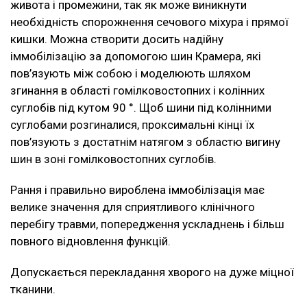
живота і промежини, так як може виникнути
необхідність спорожнення сечового міхура і прямої
кишки. Можна створити досить надійну
іммобілізацію за допомогою шин Крамера, які
пов’язують між собою і моделюють шляхом
згинання в області гомілковостопних і колінних
суглобів під кутом 90 °. Щоб шини під колінними
суглобами розгиналися, проксимальні кінці їх
пов’язують з достатнім натягом з областю вигину
шин в зоні гомілковостопних суглобів.
Рання і правильно вироблена іммобілізація має
велике значення для сприятливого клінічного
перебігу травми, попередження ускладнень і більш
повного відновлення функцій.
Допускається перекладання хворого на дуже міцної
тканини.