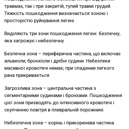
травмах, так і при закритій, тупий травмі грудей.
Тяжкість пошкодження визначається зоною і
просторістю руйнування легені.
Виділяють три зони пошкодження легені: безпечну,
яка загрожує і небезпечну.
Безпечна зона – периферична частина, що включає
альвеоли, бронхіоли і дрібні судини. Небезпеки
масивної кровотечі немає; при спадении легкого
рана прикривається.
Загрозлива зона – центральна частина з
сегментарними судинами і бронхами. Пошкодження
цієї зони призводять до інтенсивного кровотечі і
скупченню повітря в плевральній порожнині.
Небезпечна зона – корінь і прикоренева частина