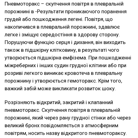
Пневмоторакс – скупчення повітря в плевральній
порожнині в -Результати проникаючого поранення
грудей або пошкодження легені. Повітря, що
накопичився в плевральній порожнині, здавлює
легке і зміщує середостіння в здорову сторону.
Порушуючи функцію серця і дихання, він виходить
також в підшкірну клітковину, в результаті чого
утворюється підшкірна емфізема. При пошкодженні
міжреберних і інших судин грудної клітини або при
розриві легкого виникає кровотеча в плевральну
порожнину і утворюється гемоторакс. Крім того,
важкий забій може викликати розвиток шоку.
Розрізняють відкритий, закритий і клапанний
пневмоторакс. Скупчення повітря в плевральній
порожнині, який через рану грудної стінки або через
великий бронх повідомляється з атмосферним
повітрям, носить назву відкритого пневмотораксу.