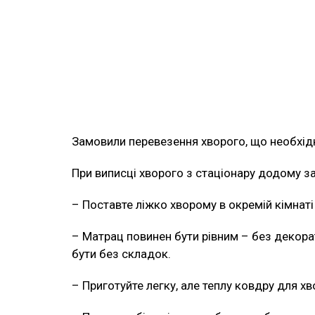
Замовили перевезення хворого, що необхідн
При виписці хворого з стаціонару додому з
– Поставте ліжко хворому в окремій кімнаті б
– Матрац повинен бути рівним – без декора
бути без складок.
– Приготуйте легку, але теплу ковдру для хв