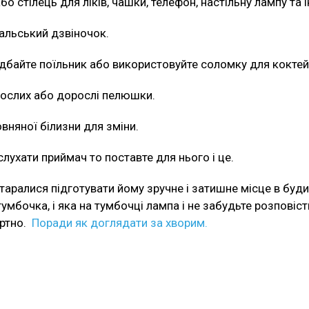
бо стілець для ліків, чашки, телефон, настільну лампу та 
альський дзвіночок.
идбайте поїльник або використовуйте соломку для коктей
рослих або дорослі пелюшки.
вняної білизни для зміни.
лухати приймач то поставте для нього і це.
аралися підготувати йому зручне і затишне місце в будин
 тумбочка, і яка на тумбочці лампа і не забудьте розпові
ортно.
Поради як доглядати за хворим.