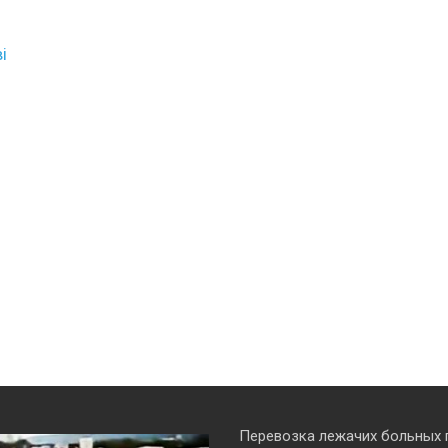
і
Перевозка лежачих больных 