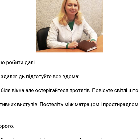
о робити далі.
аздалегідь підготуйте все вдома:
іля вікна але остерігайтеся протягів. Повісьте світлі шт
тивних виступів. Постеліть між матрацом і простирадло
орого.