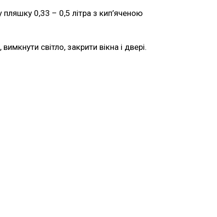
 пляшку 0,33 – 0,5 літра з кип’яченою
имкнути світло, закрити вікна і двері.