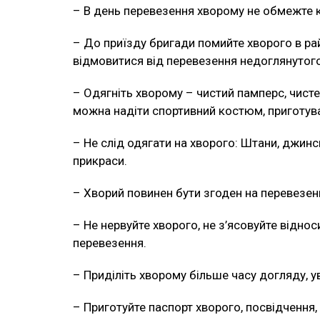
– В день перевезення хворому не обмежте кі
– До приїзду бригади помийте хворого в район
відмовитися від перевезення недоглянутого
– Одягніть хворому – чистий памперс, чисте
можна надіти спортивний костюм, приготуват
– Не слід одягати на хворого: Штани, джинси,
прикраси.
– Хворий повинен бути згоден на перевезен
– Не нервуйте хворого, не з’ясовуйте віднос
перевезення.
– Приділіть хворому більше часу догляду, 
– Приготуйте паспорт хворого, посвідчення, 