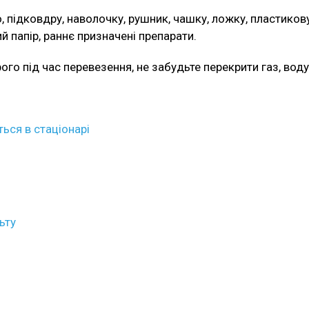
, підковдру, наволочку, рушник, чашку, ложку, пластикову
й папір, раннє призначені препарати.
 під час перевезення, не забудьте перекрити газ, воду, в
ься в стаціонарі
ьту