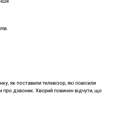
інше.
лів.
ку, як поставили телевізор, які повісили
сти про дзвоник. Хворий повинен відчути, що