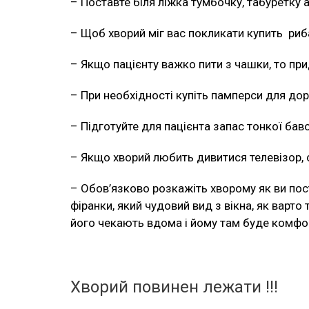
– Поставте біля ліжка тумбочку, табуретку а
– Щоб хворий міг вас покликати купить риб
– Якщо пацієнту важко пити з чашки, то пр
– При необхідності купіть памперси для до
– Підготуйте для пацієнта запас тонкої баво
– Якщо хворий любить дивитися телевізор, с
– Обов’язково розкажіть хворому як ви пост
фіранки, який чудовий вид з вікна, як варто
його чекають вдома і йому там буде комф
Хворий повинен лежати !!!