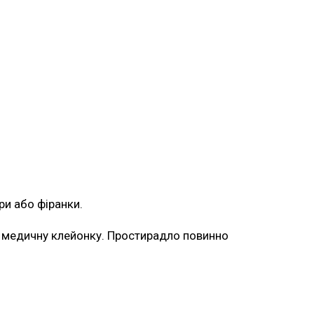
ори або фіранки.
м медичну клейонку. Простирадло повинно