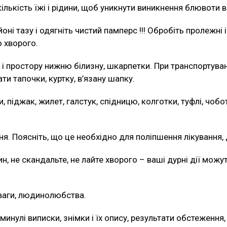
лькість їжі і рідини, щоб уникнути виникнення блювоти в
і тазу і одягніть чистий памперс !!! Обробіть пролежні і 
 хворого.
 і простору нижню білизну, шкарпетки. При транспортуван
и тапочки, куртку, в’язану шапку.
 піджак, жилет, галстук, спідницю, колготки, туфлі, чобот
ня. Поясніть, що це необхідно для поліпшення лікування,
ин, не скандальте, не лайте хворого – ваші дурні дії можу
уваги, людинолюбства.
минулі виписки, знімки і їх опису, результати обстеження,